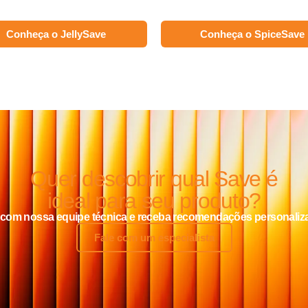
Conheça o JellySave
Conheça o SpiceSave
Quer descobrir qual Save é
ideal para seu produto?
 com nossa equipe técnica e receba recomendações personaliz
Fale com um especialista