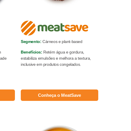
Segmento:
Cárneos e plant-based
m
Benefícios:
Retém água e gordura,
dade
estabiliza emulsões e melhora a textura,
inclusive em produtos congelados.
Conheça o MeatSave