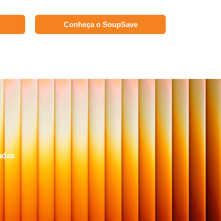
Conheça o SoupSave
adas.