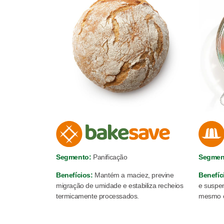
Segmento:
Panificação
Segmen
Benefícios:
Mantém a maciez, previne
Benefíc
migração de umidade e estabiliza recheios
e suspen
termicamente processados.
mesmo c