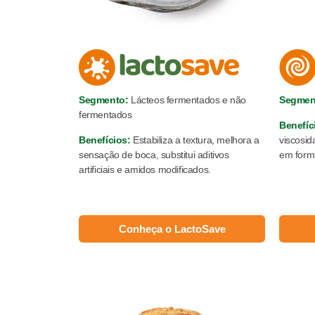
Segmento:
Lácteos fermentados e não
Segmen
fermentados
Benefíc
Benefícios:
Estabiliza a textura, melhora a
viscosi
sensação de boca, substitui aditivos
em formu
artificiais e amidos modificados.
Conheça o LactoSave