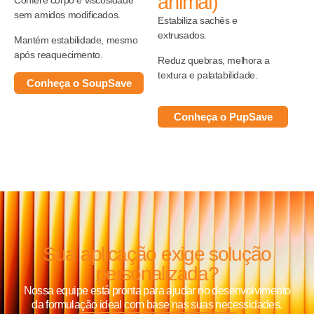
animal)
Confere corpo e viscosidade
sem amidos modificados.
Estabiliza sachês e
extrusados.
Mantém estabilidade, mesmo
após reaquecimento.
Reduz quebras, melhora a
textura e palatabilidade.
Conheça o SoupSave
Conheça o PupSave
Sua aplicação exige solução
personalizada?
Nossa equipe está pronta para ajudar no desenvolvimento
da formulação ideal com base nas suas necessidades.