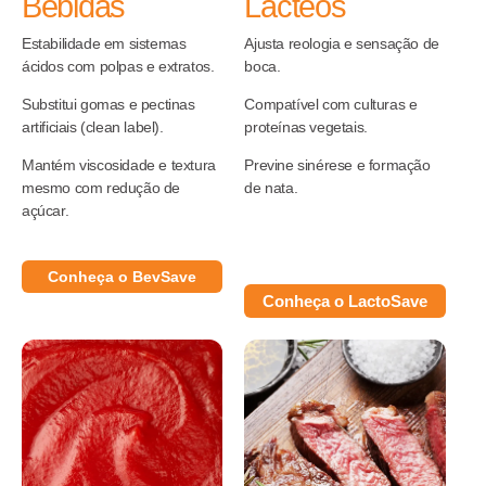
Bebidas
Lácteos
Estabilidade em sistemas
Ajusta reologia e sensação de
ácidos com polpas e extratos.
boca.
Substitui gomas e pectinas
Compatível com culturas e
artificiais (clean label).
proteínas vegetais.
Mantém viscosidade e textura
Previne sinérese e formação
mesmo com redução de
de nata.
açúcar.
Conheça o BevSave
Conheça o LactoSave