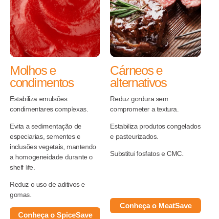
Molhos e
Cárneos e
condimentos
alternativos
Estabiliza emulsões
Reduz gordura sem
condimentares complexas.
comprometer a textura.
Evita a sedimentação de
Estabiliza produtos congelados
especiarias, sementes e
e pasteurizados.
inclusões vegetais, mantendo
Substitui fosfatos e CMC.
a homogeneidade durante o
shelf life.
Reduz o uso de aditivos e
gomas.
Conheça o MeatSave
Conheça o SpiceSave