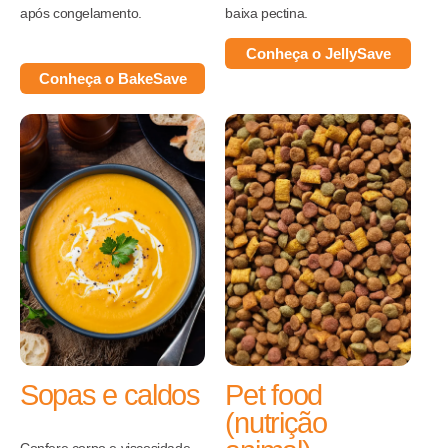
após congelamento.
baixa pectina.
Conheça o JellySave
Conheça o BakeSave
Sopas e caldos
Pet food
(nutrição